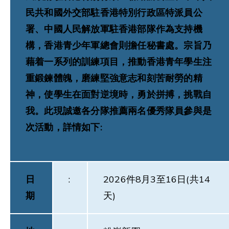
民共和國外交部駐香港特別行政區特派員公
署、中國人民解放軍駐香港部隊作為支持機
構，香港青少年軍總會則擔任秘書處。宗旨乃
藉着一系列的訓練項目，推動香港青年學生注
重鍛鍊體魄，磨練堅強意志和刻苦耐勞的精
神，使學生在面對逆境時，勇於拼搏，挑戰自
我。此現誠邀各分隊推薦兩名優秀隊員參與是
次活動，詳情如下:
日
:
2026件8月3至16日(共14
期
天)