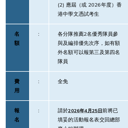
(2) 應屆（或 2026年度）香
港中學文憑試考生
名
:
各分隊推薦2名優秀隊員參
額
與及編排優先次序，如有額
外名額可以報第三及第四名
隊員
費
:
全免
用
報
:
請於
前將已
2026
年
4
月
25
日
名
填妥的活動報名表交回總部