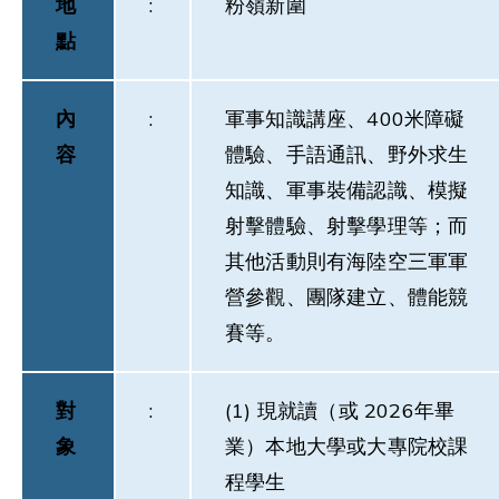
地
:
粉嶺新圍
點
內
:
軍事知識講座、400米障礙
容
體驗、手語通訊、野外求生
知識、軍事裝備認識、模擬
射擊體驗、射擊學理等；而
其他活動則有海陸空三軍軍
營參觀、團隊建立、體能競
賽等。
對
:
(1) 現就讀（或 2026年畢
象
業）本地大學或大專院校課
程學生