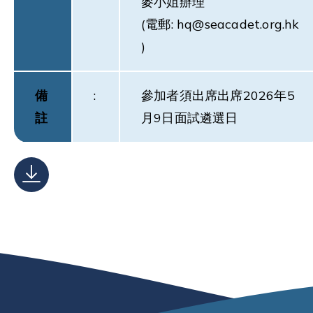
麥小姐辦理
(電郵:
hq@seacadet.org.hk
)
備
:
參加者須出席出席2026年5
註
月9日面試遴選日