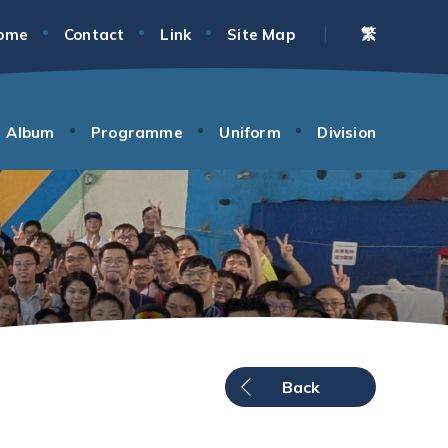
繁
ome
Contact
Link
Site Map
Album
Programme
Uniform
Division
Back