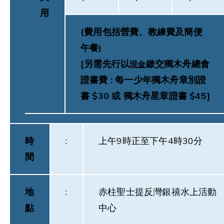
用
(費用包括營費、教練費及簡便
午餐)
[另需先行以
繳交獨木舟總會
現金
證書費 : 每一少年獨木舟章別證
書 $30 或 獨木舟星章證書 $45]
時
:
上午9時正至下午4時30分
間
地
:
赤柱聖士提反灣銀禧水上活動
點
中心