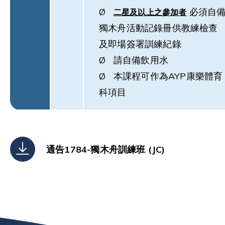
Ø
必須自
二星及以上之參加者
獨木舟活動記錄冊供教練檢查
及即場簽署訓練紀錄
Ø 請自備飲用水
Ø 本課程可作為AYP康樂體育
科項目
通告1784-獨木舟訓練班 (JC)