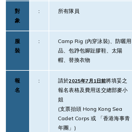
對
:
所有隊員
象
服
:
Camp Rig (內穿泳裝)、防曬用
裝
品、包踭包腳趾膠鞋、太陽
帽、替換衣物
報
:
請於
將填妥之
2025
年
7
月
1
日前
名
報名表格及費用送交總部麥小
姐
(支票抬頭 Hong Kong Sea
Cadet Corps 或 「香港海事青
年團」)