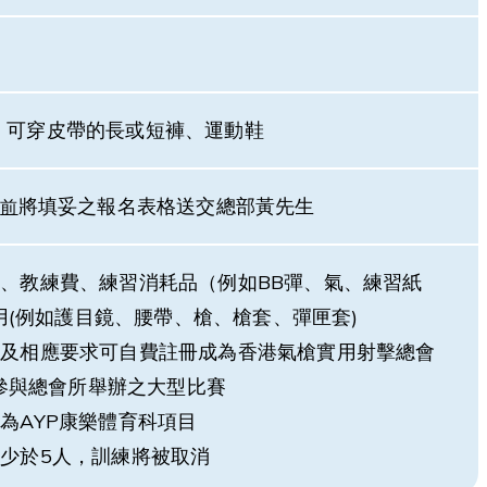
帽、可穿皮帶的長或短褲、運動鞋
將填妥之報名表格送交總部黃先生
日
前
租、教練費、練習消耗品（例如BB彈、氣、練習紙
用(例如護目鏡、腰帶、槍、槍套、彈匣套)
習及相應要求可自費註冊成為香港氣槍實用射擊總會
參與總會所舉辦之大型比賽
為AYP康樂體育科項目
數少於5人，訓練將被取消