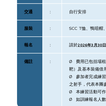
交通
:
自行安排
服裝
:
SCC T恤、鴨咀
報名
:
請於
2026
年
3
月
30
備註
:
Ø 費用已包括場
靶）及基本裝備借
Ø 參加者完成練
之射手，代表本團
Ø 本練習活動可作
Ø 如訓練報名人