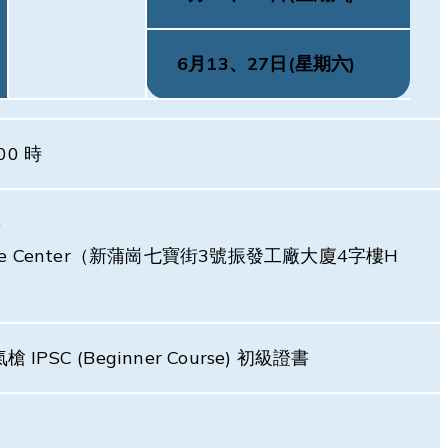
6月13、27日(星期六)
00 時
)
nture Center（新蒲崗七寶街3號振發工廠大廈4字樓H
PSC (Beginner Course) 初級證書