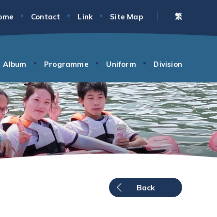
繁
ome
Contact
Link
Site Map
Album
Programme
Uniform
Division
Back