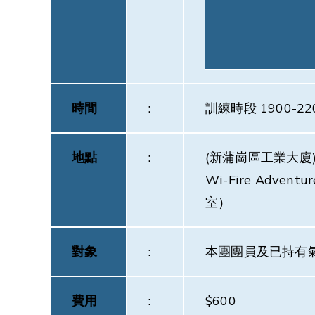
時間
:
訓練時段 1900-22
地點
:
(新蒲崗區工業大廈
Wi-Fire Adve
室）
對象
:
本團團員及已持有氣槍 I
費用
:
$600