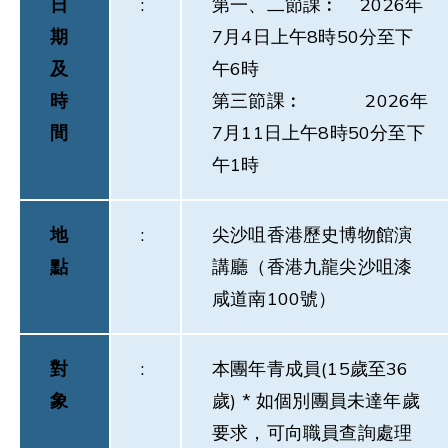
日
:
第一、二節課︰ 2026年
期
7月4日上午8時50分至下
及
午6時
時
第三節課︰ 2026年
間
7月11日上午8時50分至下
午1時
地
:
尖沙咀香港歷史博物館演
點
講廳（香港九龍尖沙咀漆
咸道南100號）
對
:
本團年青成員(15歲至36
象
歲) * 如個別團員未達年歲
要求，可向職員查詢處理