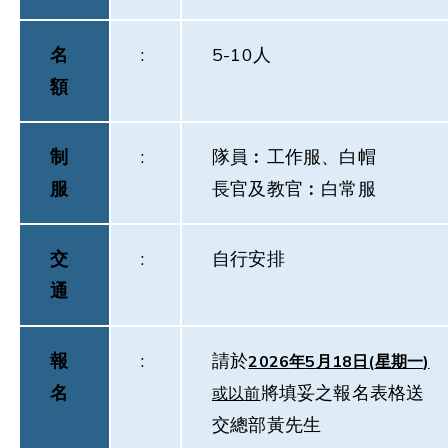
名
:
5-10人
額
制
:
隊員︰工作服、白帽
服
長官及教官︰白常服
交
:
自行安排
通
報
:
請於
2026
年
5
月
18
日
(
星期
一
)
名
將填妥之報名表格送
或以
前
交總部黃先生