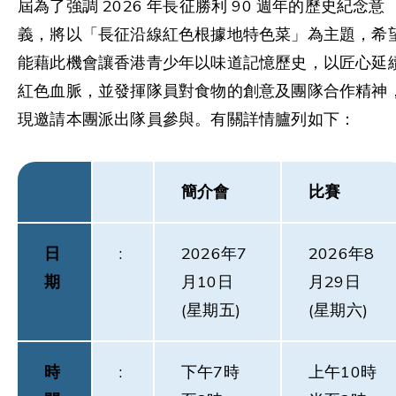
屆為了強調 2026 年長征勝利 90 週年的歷史紀念意
義，將以「長征沿線紅色根據地特色菜」為主題，希
能藉此機會讓香港青少年以味道記憶歷史，以匠心延
紅色血脈，並發揮隊員對食物的創意及團隊合作精神
現邀請本團派出隊員參與。有關詳情臚列如下：
簡介會
比賽
日
:
2026年7
2026年8
期
月10日
月29日
(星期五)
(星期六)
時
:
下午7時
上午10時