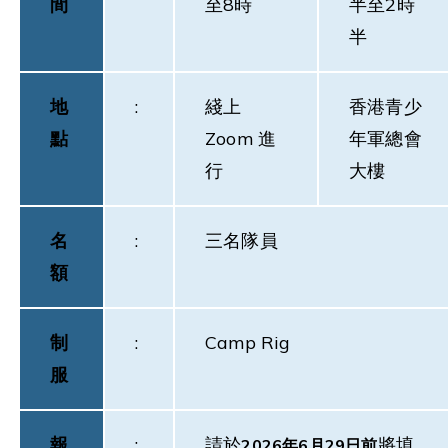
間
至8時
半至2時
半
地
:
綫上
香港青少
點
Zoom 進
年軍總會
行
大樓
名
:
三名隊員
額
制
:
Camp Rig
服
報
:
請於
將填
2026
年
6
月
29
日前