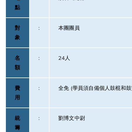
點
對
:
本團團員
象
名
:
24人
額
費
:
全免 (學員須自備個人鼓棍和鼓
用
統
:
劉博文中尉
籌