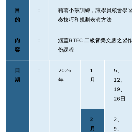
目
:
藉著小鼓訓練，讓學員領會學
的
奏技巧和規劃表演方法
內
:
涵蓋BTEC 二級音樂文憑之習作(
容
份課程
日
:
2026
1
5、
期
年
月
12、
19、
26日
2
2、
月
9、