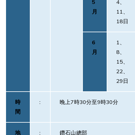
5
4、
月
11、
18日
6
1、
月
8、
15、
22、
29日
時
:
晚上7時30分至9時30分
間
地
:
鑽石山總部