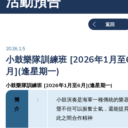
活動預告
返回
2026.1.5
小鼓樂隊訓練班 [2026年1月至
月](逢星期一)
小鼓樂隊訓
練班
[2026
年
1
月至
6
月
](
逢星期一
)
簡
:
小鼓演奏是海軍一種傳統的樂
介
聲不但可以振奮士氣，還能提
此之間合作精神