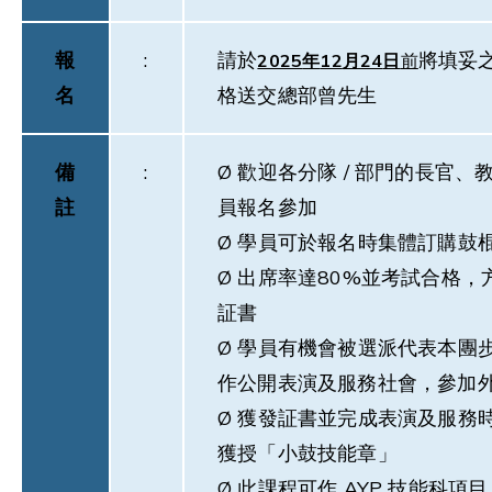
報
:
請於
將填妥
2025
年
12
月
24
日
前
名
格送交總部曾先生
備
:
Ø 歡迎各分隊 / 部門的長官、
註
員報名參加
Ø 學員可於報名時集體訂購鼓
Ø 出席率達80%並考試合格，
証書
Ø 學員有機會被選派代表本團
作公開表演及服務社會，參加
Ø 獲發証書並完成表演及服務
獲授「小鼓技能章」
Ø 此課程可作 AYP 技能科項目