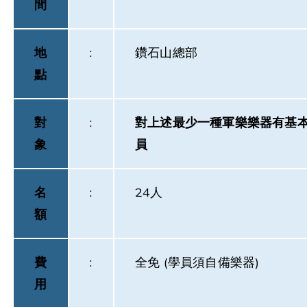
間
地
:
鑽石山總部
點
對
:
對上述最少一種軍樂樂器有基
象
員
名
:
24人
額
費
:
全免 (學員須自備樂器)
用