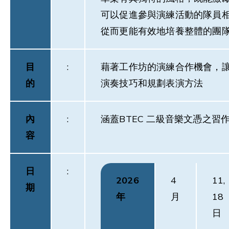
可以促進參與演練活動的隊員
從而更能有效地培養整體的團
目
:
藉著工作坊的演練合作機會，
的
演奏技巧和規劃表演方法
內
:
涵蓋BTEC 二級音樂文憑之習作
容
日
:
2026
4
11,
期
年
月
18
日