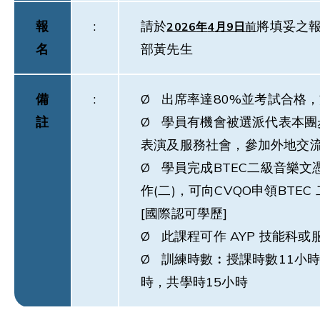
報
:
請於
將填妥之
2026
年
4
月
9
日
前
名
部黃先生
備
:
Ø 出席率達80%並考試合格
註
Ø 學員有機會被選派代表本團
表演及服務社會，參加外地交
Ø 學員完成BTEC二級音樂文憑
作(二)，可向CVQO申領BTEC
[國際認可學歷]
Ø 此課程可作 AYP 技能科
Ø 訓練時數︰授課時數11小
時，共學時15小時