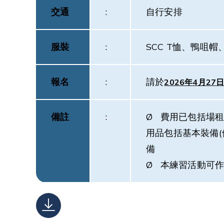
交通
:
自行安排
服裝
:
SCC T恤、鴨咀
報名
:
請於
2026
年
4
月
27
備註
:
Ø 費用已包括場
用品包括基本裝備(
備
Ø 本練習活動可作