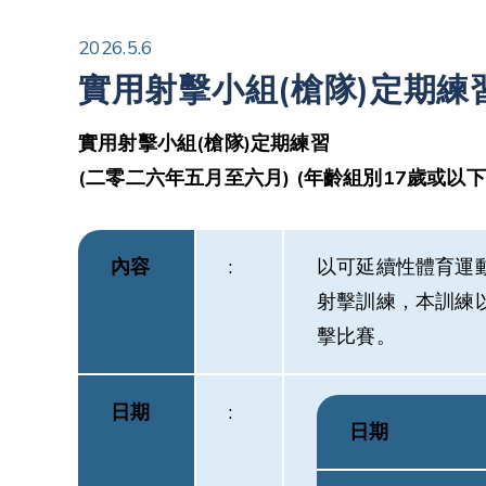
2026.5.6
實用射擊小組(槍隊)定期練習
實用射擊
小組
(
槍隊
)
定期練習
(
二零二六年五月至六月
) (
年齡組別
17
歲或以下
內容
:
以可延續性體育運
射擊訓練，本訓練
擊比賽。
日期
:
日期