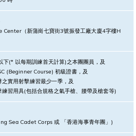
)
nture Center（新蒲崗七寶街3號振發工廠大廈4字樓H
或以下(* 以每期訓練首天計算)之本團團員，及
 (Beginner Course) 初級證書，及
舉辦之實用射擊練習最少一季，及
擊練習用具(包括合規格之氣手槍、腰帶及槍套等)
ng Sea Cadet Corps 或 「香港海事青年團」)