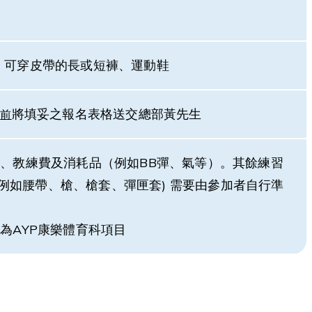
帽、可穿皮帶的長或短褲、運動鞋
將填妥之報名表格送交總部黃先生
日
前
租、教練費及消耗品（例如BB彈、氣等）。其餘練習
例如腰帶、槍、槍套、彈匣套) 需要由參加者自行準
為AYP康樂體育科項目