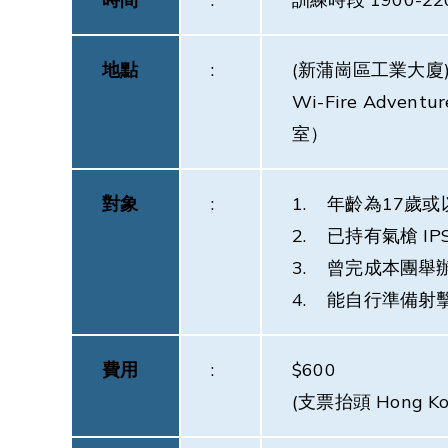
地點
:
(新蒲崗區工業大廈
Wi-Fire Adve
室）
對象
:
1. 年齡為17歲
2. 已持有氣槍 IPSC
3. 曾完成本團
4. 能自行準備射
費用
:
$600
(支票抬頭 Hong Ko