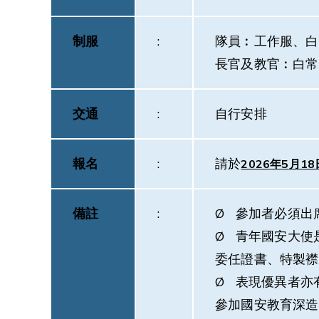
制服
:
隊員︰工作服、白
長官及教官︰白常
交通
:
自行安排
報名
:
請於
2026
年
5
月
18
備註
:
Ø 參加者必須出
Ø 青年國安大使
委任證書、特製襟
Ø 表現優異者亦
參加國安教育深造