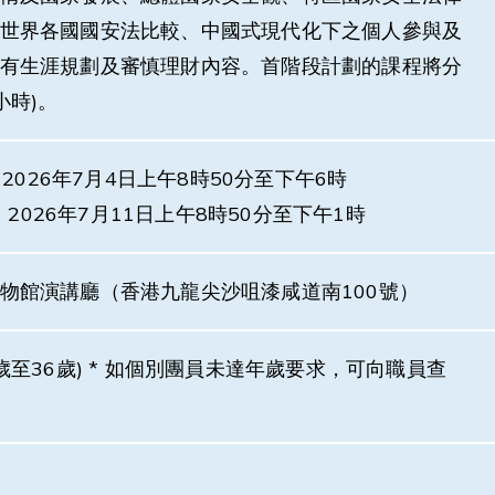
世界各國國安法比較、中國式現代化下之個人參與及
有生涯規劃及審慎理財內容。首階段計劃的課程將分
小時)。
026年7月4日上午8時50分至下午6時
26年7月11日上午8時50分至下午1時
物館演講廳（香港九龍尖沙咀漆咸道南100號）
歲至36歲) * 如個別團員未達年歲要求，可向職員查