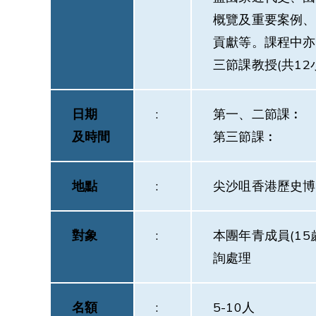
概覽及重要案例、
貢獻等。課程中亦
三節課教授(共12
日期
:
第一、二節課︰ 2
及時間
第三節課︰ 20
地點
:
尖沙咀香港歷史博
對象
:
本團年青成員(15
詢處理
名額
:
5-10人